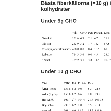
Bästa fiberkällorna (=10 g) i
kolhydrater
Under 5g CHO
Vikt
CHO
Fett
Protein
Kcal
Grönkål
232.6
4.9
2.1
4.7
58.2
Nässlor
243.9
3.2
1.7
14.4
87.8
Champinjoner (konserv)
400.0
0.0
0.4
15.6
68.0
Rabarber
714.3
3.6
0.0
4.3
28.6
Spenat
769.2
3.1
3.8
14.6
107.7
Under 10 g CHO
Vikt
CHO
Fett
Protein
Kcal
Ärter (kokta)
153.8
8.2
0.6
8.3
72.3
Ärter (frysta)
153.8
8.2
0.6
8.8
73.8
Hasselnöt
166.7
5.7
104.4
21.7
1058.5
Brysselkål
238.1
6.2
1.0
9.5
71.4
Avocado
368.1
6.6
81.7
15.5
831.9