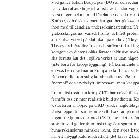
Vad gäller boken BodyOpus (BO) är den redan 
har vidareutvecklingen främst skett under väg
personligen bekant med Duchaine och skriver fö
Krabbe, och diskussionen har gått het på lowcar
ihop med tillgängliga undersökningsresultat. Ut 
glukosskingrarna, vanadyl sulfat och fett-prot
är i själva verket på slutrakan på en bok ("Be
Theory and Practice"), där de strävar till att l
ketogeniska dieter i olika former inklusive nack
ska berätta hur det i själva verket är utan någo
(inte bara för kroppsbyggning). På kommande ä
en viss herre vid namn Zumpano lär bl.a. ska fö
Rebound-diet (en salig kombination av hög-, m
"normal" och styrkelyft: intressant, men knappas
I.o.m. diskussionen kring CKD har också illussi
framför oss en mer realistisk bild av dieten. Ko
testosteron är högre på CKD (under högfettdagar
långa loppet till sämre muskeltillväxt än på en 
lägga på sig muskler med CKD, men det är lång
suverän vad gäller fettminskning: den sparar m
hungerskänslorna minskar i.o.m. den stora fettk
har ett inbyggt kaloriunderskott (det krävs 2 kca