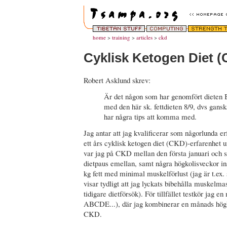
home
>
training
>
articles
>
ckd
Cyklisk Ketogen Diet 
Robert Asklund skrev:
Är det någon som har genomfört dieten B
med den här sk. fettdieten 8/9, dvs gans
har några tips att komma med.
Jag antar att jag kvalificerar som någorlunda e
ett års cyklisk ketogen diet (CKD)-erfarenhet u
var jag på CKD mellan den första januari och 
dietpaus emellan, samt några högkolisveckor in
kg fett med minimal muskelförlust (jag är t.ex. 
visar tydligt att jag lyckats bibehålla muskelm
tidigare dietförsök). För tillfället testkör jag e
ABCDE...), där jag kombinerar en månads hög
CKD.