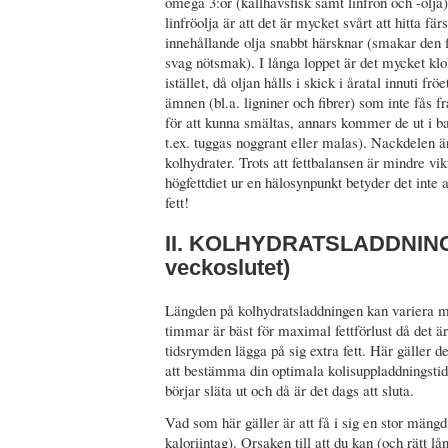
omega 3:or (kallhavsfisk samt linfrön och -olja
linfröolja är att det är mycket svårt att hitta 
innehållande olja snabbt härsknar (smakar den f
svag nötsmak). I långa loppet är det mycket klo
istället, då oljan hålls i skick i åratal innuti frö
ämnen (bl.a. ligniner och fibrer) som inte fås 
för att kunna smältas, annars kommer de ut i b
t.ex. tuggas noggrant eller malas). Nackdelen är
kolhydrater. Trots att fettbalansen är mindre vik
högfettdiet ur en hälosynpunkt betyder det inte 
fett!
II. KOLHYDRATSLADDNING 
veckoslutet)
Längden på kolhydratsladdningen kan variera 
timmar är bäst för maximal fettförlust då det ä
tidsrymden lägga på sig extra fett. Här gäller de
att bestämma din optimala kolisuppladdningstid 
börjar släta ut och då är det dags att sluta.
Vad som här gäller är att få i sig en stor mängd 
kaloriintag). Orsaken till att du kan (och rätt l