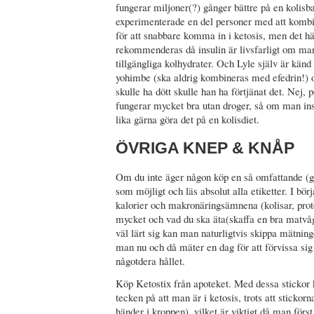
fungerar miljoner(?) gånger bättre på en kolis
experimenterade en del personer med att kombin
för att snabbare komma in i ketosis, men det hä
rekommenderas då insulin är livsfarligt om man 
tillgängliga kolhydrater. Och Lyle själv är kän
yohimbe (ska aldrig kombineras med efedrin!) o
skulle ha dött skulle han ha förtjänat det. Nej
fungerar mycket bra utan droger, så om man in
lika gärna göra det på en kolisdiet.
ÖVRIGA KNEP & KNÅP
Om du inte äger någon köp en så omfattande (g
som möjligt och läs absolut alla etiketter. I börj
kalorier och makronäringsämnena (kolisar, protei
mycket och vad du ska äta(skaffa en bra matvå
väl lärt sig kan man naturligtvis skippa mätnin
man nu och då mäter en dag för att förvissa sig 
någotdera hållet.
Köp Ketostix från apoteket. Med dessa stickor 
tecken på att man är i ketosis, trots att sticko
händer i kroppen), vilket är viktigt då man först