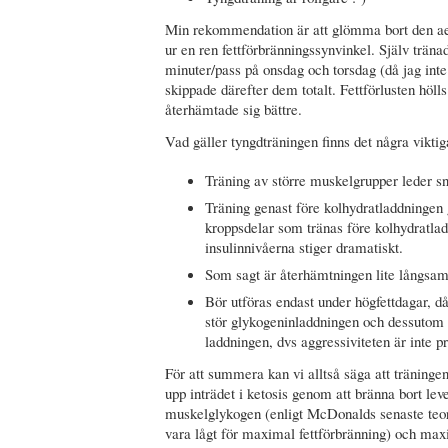
Min rekommendation är att glömma bort den aer
ur en ren fettförbränningssynvinkel. Själv träna
minuter/pass på onsdag och torsdag (då jag inte
skippade därefter dem totalt. Fettförlusten hö
återhämtade sig bättre.
Vad gäller tyngdträningen finns det några viktig
Träning av större muskelgrupper leder sna
Träning genast före kolhydratladdningen
kroppsdelar som tränas före kolhydratlad
insulinnivåerna stiger dramatiskt.
Som sagt är återhämtningen lite långsam
Bör utföras endast under högfettdagar, d
stör glykogeninladdningen och dessutom s
laddningen, dvs aggressiviteten är inte p
För att summera kan vi alltså säga att träninge
upp inträdet i ketosis genom att bränna bort le
muskelglykogen (enligt McDonalds senaste teo
vara lågt för maximal fettförbränning) och max