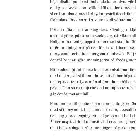
högkolisdiet på upprätthållande kalorinivå. För f
ett kg per vecka som gäller. Räkna dock med a
sker i samband med kolhydratrestriktion främst
förbrukas försvinner det vatten kolhydraterna b
För att mäta sina framsteg (t.ex. vägning, midj
absolut göras på samma veckodag, då vikten all
Enligt min mening uppnår man mest stabila för
utföra mätningarna på den första kolisladdning
morgonmål och efter morgontoalettbesök. Följ
det väl bäst att göra mätningarna på fredag morg
Ett blodtest (åtminstone kolesterolnivåerna) är
med dieten, särskilt om du vet att du har höga 
upprepas efter någon månad (om du nu håller på 
pekar. Den stora majoriteten kan rapportera bät
går det åt motsatt håll.
Förutom kosttillskotten som nämnts tidigare löna
med sötningsmedel (såsom aspartam, acesulfam-
del. Jag gjorde engång ett test genom att hälla
5 liter utspädd dricka (använde koncentrat) me
ont i halsen dagen efter men ingen påverkan på 