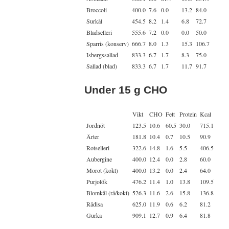
Broccoli
400.0
7.6
0.0
13.2
84.0
Surkål
454.5
8.2
1.4
6.8
72.7
Bladselleri
555.6
7.2
0.0
0.0
50.0
Sparris (konserv)
666.7
8.0
1.3
15.3
106.7
Isbergssallad
833.3
6.7
1.7
8.3
75.0
Sallad (blad)
833.3
6.7
1.7
11.7
91.7
Under 15 g CHO
Vikt
CHO
Fett
Protein
Kcal
Jordnöt
123.5
10.6
60.5
30.0
715.1
Ärter
181.8
10.4
0.7
10.5
90.9
Rotselleri
322.6
14.8
1.6
5.5
406.5
Aubergine
400.0
12.4
0.0
2.8
60.0
Morot (kokt)
400.0
13.2
0.0
2.4
64.0
Purjolök
476.2
11.4
1.0
13.8
109.5
Blomkål (rå/kokt)
526.3
11.6
2.6
15.8
136.8
Rädisa
625.0
11.9
0.6
6.2
81.2
Gurka
909.1
12.7
0.9
6.4
81.8