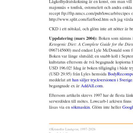
Lågkolhydratskokning är en konst, om man vill a
majonnäs + tonfisk, ostomelett och andra enkla 
recept ftp://ftp.nmcs.com/pub/lowcarb/recipes 
http://www.split.com/fat/food.htm och jag växla
CKD i ett nötskal, och glöm inte att nötter är bra
Uppdatering (mars 2004):
Boken som nämns i 
Ketogenic Diet: A Complete Guide for the Diet
0967145600) med endast Lyle McDonald som för
Boken var länge slutsåld; en snabb koll i Septe
kultstatus eftersom de två begagnade kopiorn
USD 196.02! Idag är boken tillgänglig i både t
(USD 29.95) från Lyles hemsida
BodyRecompo
meddelat att
han säljer tryckversionen i Sverige
begangnade ex är
AddAll.com
.
Eftersom artikeln skrevs 1997 har de flesta län
serverdöden till mötes. Lowcarb-l arkiven finn
läsas via en
sökmaskin
. Glöm inte heller
Googl
©Kristoffer Lindqvist, 1997-2026