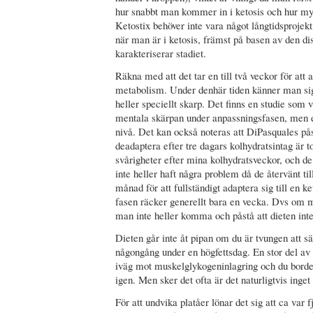
hur snabbt man kommer in i ketosis och hur myc
Ketostix behöver inte vara något långtidsprojek
när man är i ketosis, främst på basen av den d
karakteriserar stadiet.
Räkna med att det tar en till två veckor för att 
metabolism. Under denhär tiden känner man sig 
heller speciellt skarp. Det finns en studie som vi
mentala skärpan under anpassningsfasen, men ef
nivå. Det kan också noteras att DiPasquales på
deadaptera efter tre dagars kolhydratsintag är to
svårigheter efter mina kolhydratsveckor, och de
inte heller haft några problem då de återvänt t
månad för att fullständigt adaptera sig till en
fasen räcker generellt bara en vecka. Dvs om m
man inte heller komma och påstå att dieten inte
Dieten går inte åt pipan om du är tvungen att sä
någongång under en högfettsdag. En stor del av
iväg mot muskelglykogeninlagring och du borde 
igen. Men sker det ofta är det naturligtvis inget
För att undvika platåer lönar det sig att ca var 