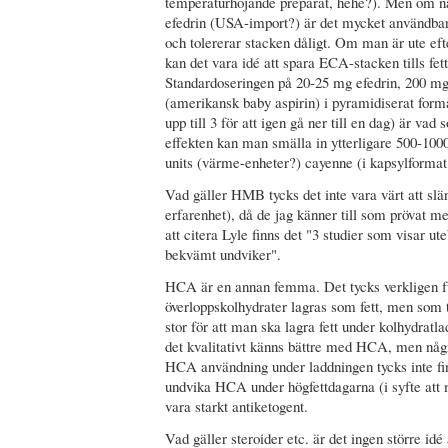
temperaturhöjande preparat, hehe?). Men om n
efedrin (USA-import?) är det mycket användbart
och tolererar stacken dåligt. Om man är ute efter
kan det vara idé att spara ECA-stacken tills fet
Standardoseringen på 20-25 mg efedrin, 200 mg
(amerikansk baby aspirin) i pyramidiserat form
upp till 3 för att igen gå ner till en dag) är vad 
effekten kan man smälla in ytterligare 500-100
units (värme-enheter?) cayenne (i kapsylformat
Vad gäller HMB tycks det inte vara värt att slä
erfarenhet), då de jag känner till som prövat me
att citera Lyle finns det "3 studier som visar ute
bekvämt undviker".
HCA är en annan femma. Det tycks verkligen fun
överloppskolhydrater lagras som fett, men som ti
stor för att man ska lagra fett under kolhydratl
det kvalitativt känns bättre med HCA, men någ
HCA användning under laddningen tycks inte f
undvika HCA under högfettdagarna (i syfte att m
vara starkt antiketogent.
Vad gäller steroider etc. är det ingen större i