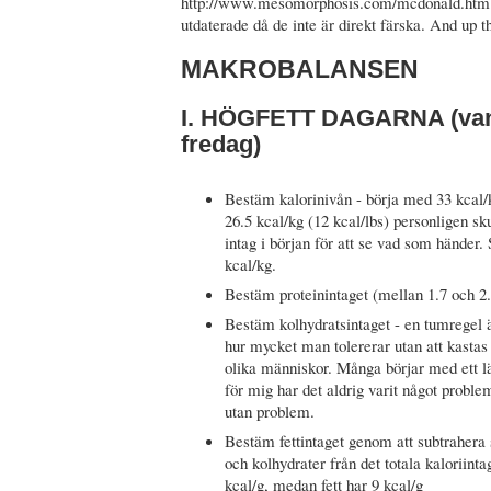
http://www.mesomorphosis.com/mcdonald.htm 
utdaterade då de inte är direkt färska. And up th
MAKROBALANSEN
I. HÖGFETT DAGARNA (vanl
fredag)
Bestäm kalorinivån - börja med 33 kcal/k
26.5 kcal/kg (12 kcal/lbs) personligen s
intag i början för att se vad som händer.
kcal/kg.
Bestäm proteinintaget (mellan 1.7 och 2.
Bestäm kolhydratsintaget - en tumregel 
hur mycket man tolererar utan att kastas 
olika människor. Många börjar med ett läg
för mig har det aldrig varit något proble
utan problem.
Bestäm fettintaget genom att subtrahera
och kolhydrater från det totala kaloriinta
kcal/g, medan fett har 9 kcal/g