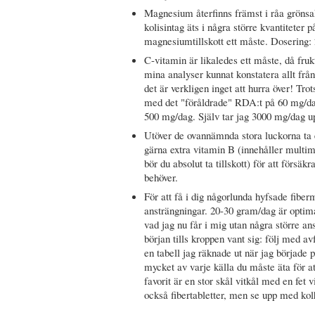
Magnesium återfinns främst i råa grönsa
kolisintag äts i några större kvantiteter 
magnesiumtillskott ett måste. Dosering:
C-vitamin är likaledes ett måste, då fruk
mina analyser kunnat konstatera allt frå
det är verkligen inget att hurra över! Tr
med det "föråldrade" RDA:t på 60 mg/dag
500 mg/dag. Själv tar jag 3000 mg/dag upp
Utöver de ovannämnda stora luckorna ta e
gärna extra vitamin B (innehåller multim
bör du absolut ta tillskott) för att försäkr
behöver.
För att få i dig någorlunda hyfsade fibe
ansträngningar. 20-30 gram/dag är optima
vad jag nu får i mig utan några större an
början tills kroppen vant sig: följ med a
en tabell jag räknade ut när jag började
mycket av varje källa du måste äta för att
favorit är en stor skål vitkål med en fet v
också fibertabletter, men se upp med kol