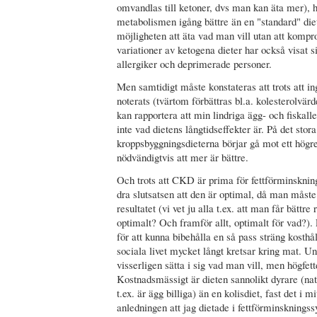
omvandlas till ketoner, dvs man kan äta mer), h
metabolismen igång bättre än en "standard" die
möjligheten att äta vad man vill utan att kompr
variationer av ketogena dieter har också visat si
allergiker och deprimerade personer.
Men samtidigt måste konstateras att trots att ing
noterats (tvärtom förbättras bl.a. kolesterolvär
kan rapportera att min lindriga ägg- och fiskalle
inte vad dietens långtidseffekter är. På det sto
kroppsbyggningsdieterna börjar gå mot ett högre
nödvändigtvis att mer är bättre.
Och trots att CKD är prima för fettförminskning
dra slutsatsen att den är optimal, då man måste 
resultatet (vi vet ju alla t.ex. att man får bättr
optimalt? Och framför allt, optimalt för vad?). 
för att kunna bibehålla en så pass sträng kosthå
sociala livet mycket långt kretsar kring mat. 
visserligen sätta i sig vad man vill, men högfett
Kostnadsmässigt är dieten sannolikt dyrare (nat
t.ex. är ägg billiga) än en kolisdiet, fast det i m
anledningen att jag dietade i fettförminskningssy