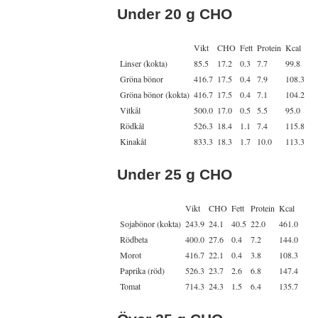
Under 20 g CHO
Vikt
CHO
Fett
Protein
Kcal
Linser (kokta)
85.5
17.2
0.3
7.7
99.8
Gröna bönor
416.7
17.5
0.4
7.9
108.3
Gröna bönor (kokta)
416.7
17.5
0.4
7.1
104.2
Vitkål
500.0
17.0
0.5
5.5
95.0
Rödkål
526.3
18.4
1.1
7.4
115.8
Kinakål
833.3
18.3
1.7
10.0
113.3
Under 25 g CHO
Vikt
CHO
Fett
Protein
Kcal
Sojabönor (kokta)
243.9
24.1
40.5
22.0
461.0
Rödbeta
400.0
27.6
0.4
7.2
144.0
Morot
416.7
22.1
0.4
3.8
108.3
Paprika (röd)
526.3
23.7
2.6
6.8
147.4
Tomat
714.3
24.3
1.5
6.4
135.7