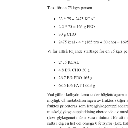
T.ex. för en 75 kg:s person
33 * 75 = 2475 KCAL
2.2 * 75 = 165 g PRO
30 g CHO
2475 kcal - 4 * (165 pro + 30 cho) = 169
Vi får alltså följande startläge för en 75 kg:s pe
2475 KCAL
4.8 E% CHO 30 g
26.7 E% PRO 165 g
68.5 E% FAT 188.3 g
Vad gäller kolhydraterna under högfettdagarna:
möjligt, då metaboliseringen av fruktos skiljer s
fruktos prioriteras som leverglykogenuppladda
muskelglykogenuppladdning oberoende av muske
(leverglykogenet måste vara minimalt för att m
sätta i dig en hel del omega 6 fettsyror (t.ex. ka