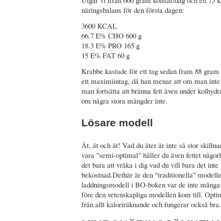
näringsbalans för den första dagen:
3600 KCAL
66.7 E% CHO 600 g
18.3 E% PRO 165 g
15 E% FAT 60 g
Krabbe kastade för ett tag sedan fram 88 gram f
ett maximiintag, då han menar att om man inte
man fortsätta att bränna fett även under kolhyd
om några stora mängder inte.
Lösare modell
Ät, ät och ät! Vad du äter är inte så stor skilln
vara "semi-optimal" håller du även fettet någor
det bara att vräka i dig vad du vill bara det int
bekostnad.Dethär är den "traditionella" modell
laddningsmodell i BO-boken var de inte många
före den vetenskapliga modellen kom till. Opti
från allt kaloriräknande och fungerar också bra.