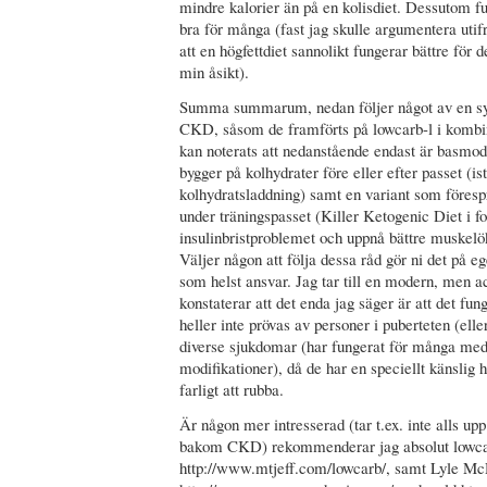
mindre kalorier än på en kolisdiet. Dessutom f
bra för många (fast jag skulle argumentera uti
att en högfettdiet sannolikt fungerar bättre för 
min åsikt).
Summa summarum, nedan följer något av en syn
CKD, såsom de framförts på lowcarb-l i kombi
kan noterats att nedanstående endast är basmod
bygger på kolhydrater före eller efter passet (is
kolhydratsladdning) samt en variant som föresprå
under träningspasset (Killer Ketogenic Diet i fo
insulinbristproblemet och uppnå bättre muskel
Väljer någon att följa dessa råd gör ni det på eg
som helst ansvar. Jag tar till en modern, men a
konstaterar att det enda jag säger är att det fu
heller inte prövas av personer i puberteten (ell
diverse sjukdomar (har fungerat för många med
modifikationer), då de har en speciellt känslig
farligt att rubba.
Är någon mer intresserad (tar t.ex. inte alls up
bakom CKD) rekommenderar jag absolut lowcarb
http://www.mtjeff.com/lowcarb/, samt Lyle Mc