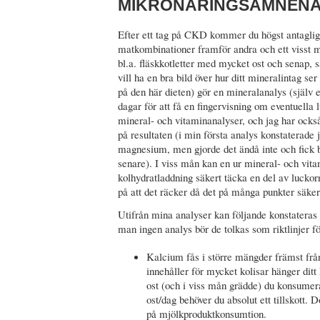
MIKRONÄRINGSÄMNEN
Efter ett tag på CKD kommer du högst antaglige
matkombinationer framför andra och ett visst m
bl.a. fläskkotletter med mycket ost och senap
vill ha en bra bild över hur ditt mineralintag ser 
på den här dieten) gör en mineralanalys (själv e
dagar för att få en fingervisning om eventuella l
mineral- och vitaminanalyser, och jag har också
på resultaten (i min första analys konstaterade
magnesium, men gjorde det ändå inte och fick
senare). I viss mån kan en ur mineral- och vi
kolhydratladdning säkert täcka en del av luckor
på att det räcker då det på många punkter säkerl
Utifrån mina analyser kan följande konstateras
man ingen analys bör de tolkas som riktlinjer f
Kalcium fås i större mängder främst frå
innehåller för mycket kolisar hänger dit
ost (och i viss mån grädde) du konsumera
ost/dag behöver du absolut ett tillskott
på mjölkproduktkonsumtion.