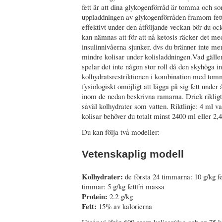
fett är att dina glykogenförråd är tomma och som
uppladdningen av glykogenförråden framom fetti
effektivt under den åtföljande veckan bör du o
kan nämnas att för att nå ketosis räcker det me
insulinnivåerna sjunker, dvs du bränner inte me
mindre kolisar under kolisladdningen.Vad gälle
spelar det inte någon stor roll då den skyhöga in
kolhydratsrestriktionen i kombination med tom
fysiologiskt omöjligt att lägga på sig fett unde
inom de nedan beskrivna ramarna. Drick rikligt
såväl kolhydrater som vatten. Riktlinje: 4 ml v
kolisar behöver du totalt minst 2400 ml eller 2,4 
Du kan följa två modeller:
Vetenskaplig modell
Kolhydrater:
de första 24 timmarna: 10 g/kg fe
timmar: 5 g/kg fettfri massa
Protein:
2.2 g/kg
Fett:
15% av kalorierna
Utgår vi ifrån 600 gram kolisar/dag och en 75 kg