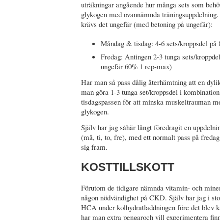
uträkningar angående hur många sets som behövs
glykogen med ovannämnda träningsuppdelning. E
krävs det ungefär (med betoning på ungefär):
Måndag & tisdag: 4-6 sets/kroppsdel på 8
Fredag: Antingen 2-3 tunga sets/kroppdel 
ungefär 60% 1 rep-max)
Har man så pass dålig återhämtning att en dyli
man göra 1-3 tunga set/kroppsdel i kombinatio
tisdagspassen för att minska muskeltrauman me
glykogen.
Själv har jag såhär långt föredragit en uppdelnin
(må, ti, to, fre), med ett normalt pass på fredag
sig fram.
KOSTTILLSKOTT
Förutom de tidigare nämnda vitamin- och mineralt
någon nödvändighet på CKD. Själv har jag i stor
HCA under kolhydratladdningen före det blev kä
har man extra pengaroch vill experimentera fin