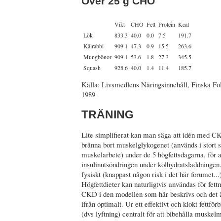
Över 25 g CHO
Vikt
CHO
Fett
Protein
Kcal
Lök
833.3
40.0
0.0
7.5
191.7
Kålrabbi
909.1
47.3
0.9
15.5
263.6
Mungbönor
909.1
53.6
1.8
27.3
345.5
Squash
928.6
40.0
1.4
11.4
185.7
Källa: Livsmedlens Näringsinnehåll, Finska Fol
1989
TRÄNING
Lite simplifierat kan man säga att idén med CK
bränna bort muskelglykogenet (används i stort s
muskelarbete) under de 5 högfettsdagarna, för
insulinutsöndringen under kolhydratsladdningen. 
fysiskt (knappast någon risk i det här forumet..
Högfettdieter kan naturligtvis användas för fett
CKD i den modellen som här beskrivs och det ä
ifrån optimalt. Ur ett effektivt och klokt fettfö
(dvs lyftning) centralt för att bibehålla muske