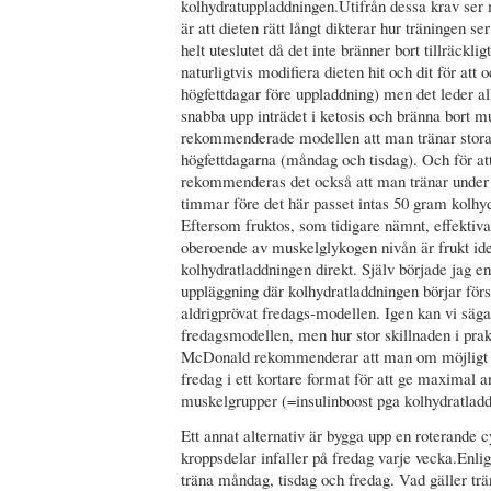
kolhydratuppladdningen.Utifrån dessa krav se
är att dieten rätt långt dikterar hur träningen se
helt uteslutet då det inte bränner bort tillräck
naturligtvis modifiera dieten hit och dit för att 
högfettdagar före uppladdning) men det leder all
snabba upp inträdet i ketosis och bränna bort 
rekommenderade modellen att man tränar stora
högfettdagarna (måndag och tisdag). Och för at
rekommenderas det också att man tränar under d
timmar före det här passet intas 50 gram kolhydr
Eftersom fruktos, som tidigare nämnt, effektiva
oberoende av muskelglykogen nivån är frukt idea
kolhydratladdningen direkt. Själv började jag e
uppläggning där kolhydratladdningen börjar för
aldrigprövat fredags-modellen. Igen kan vi säga
fredagsmodellen, men hur stor skillnaden i prakt
McDonald rekommenderar att man om möjligt t
fredag i ett kortare format för att ge maximal a
muskelgrupper (=insulinboost pga kolhydratladd
Ett annat alternativ är bygga upp en roterande cy
kroppsdelar infaller på fredag varje vecka.Enli
träna måndag, tisdag och fredag. Vad gäller tr