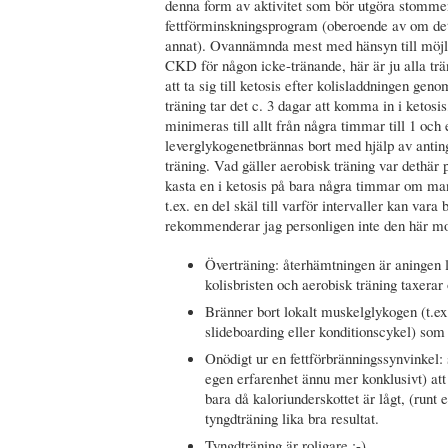
denna form av aktivitet som bör utgöra stommen
fettförminskningsprogram (oberoende av om det
annat). Ovannämnda mest med hänsyn till möj
CKD för någon icke-tränande, här är ju alla trän
att ta sig till ketosis efter kolisladdningen ge
träning tar det c. 3 dagar att komma in i ketos
minimeras till allt från några timmar till 1 och 
leverglykogenetbrännas bort med hjälp av anting
träning. Vad gäller aerobisk träning var dethär p
kasta en i ketosis på bara några timmar om man h
t.ex. en del skäl till varför intervaller kan vara 
rekommenderar jag personligen inte den här mo
Överträning: återhämtningen är aninge
kolisbristen och aerobisk träning taxera
Bränner bort lokalt muskelglykogen (t.ex
slideboarding eller konditionscykel) som 
Onödigt ur en fettförbränningssynvinkel: 
egen erfarenhet ännu mer konklusivt) att 
bara då kaloriunderskottet är lågt, (runt
tyngdträning lika bra resultat.
Tyngdträning är roligare :-)