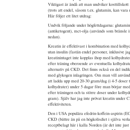
Viktigast är ändå att man undviker kosttillsko
(trots att endel, såsom t.ex. glutamin, kan vara
Här följer ett litet utdrag:
Undvik följande under högfettdagarna: glutamin 
(antiketogent), mct-olja (används som bränsle i
nedan).
Kreatin är effektivast i kombination med kolhy
utan insulin (fastän endel personer, inklusive ja
kreatinintaget inte kopplas ihop med kolhydrate
efter träning oberoende av eventuella kolhydrater
alternativ på CKD. Det finns också en del indika
med glykogen inlagringen. Om man vill använda 
att ladda upp med 20-30 gram/dag (i 4-5 doser
kolhydrater) under 5 dagar före man börjar me
efter träningen och ta större doser under kolhy
gram). Själv har jag inte prövat kreatin under 
effektiviteten.
Den i USA populära efedrin-koffein-aspirin (E
CKD (bättre än på en högkolisdiet i själva verke
receptbelagt här i kalla Norden (är det inte jus